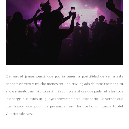
De verdad jamás pensé que podría tener la posibilidad de ver a esta
bandota en vivo, y mucho menos ser una privilegiada de tomar fotos de su
show y siento que mi vida está más completa ahora que pude retratar toda
la energía que estos uruguayos proyectan en el escenario. De verdad que
que fregón que pudimos presenciar en Hermosillo un concierto del
Cuarteto de Nos.