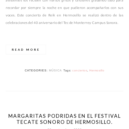
asistentes los reciben con hartos gritos y celulares grabando todo para
recordar por siempre la noche en que pudieron acompañarlos con sus
voces. Este concierto de Reik en Hermosillo se realizó dentro de las
celebraciones del 40 aniversario del Tec de Monterrey Campus Sonora.
READ MORE
CATEGORIES:
MÚSICA
Tags:
conciertos
,
Hermosillo
MARGARITAS PODRIDAS EN EL FESTIVAL
TECATE SONORO DE HERMOSILLO.