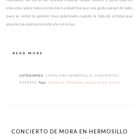
esta vida, sobre todo en esta tierra desértica que nos gusta opinar de todo,
pues se sintió la opinión muy polarizado cuando la lista de artistas que
pisarán los escenarios este año vió la luz.
READ MORE
CATEGORIES:
CARTELERA HERMOSILLO
,
CONCIERTOS
,
EVENTOS
Tags:
conciertos
,
Hermosillo
,
musica
,
tecate sonoro
CONCIERTO DE MORA EN HERMOSILLO