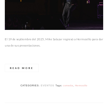
El 19 de septiembre del 2025, Mike Salazar regresó a Hermosillo para dar
una de sus presentaciones.
READ MORE
CATEGORIES:
EVENTOS
Tags:
comedia
,
Hermosillo