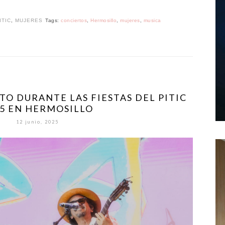
ITIC
,
MUJERES
Tags:
conciertos
,
Hermosillo
,
mujeres
,
musica
TO DURANTE LAS FIESTAS DEL PITIC
5 EN HERMOSILLO
12 junio, 2025