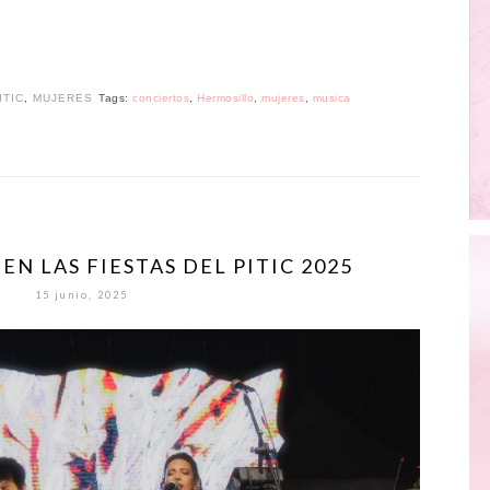
ITIC
,
MUJERES
Tags:
conciertos
,
Hermosillo
,
mujeres
,
musica
N LAS FIESTAS DEL PITIC 2025
15 junio, 2025