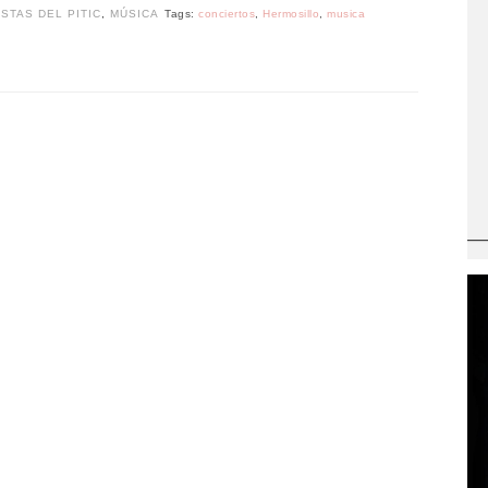
ESTAS DEL PITIC
,
MÚSICA
Tags:
conciertos
,
Hermosillo
,
musica