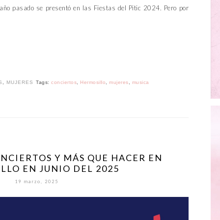
año pasado se presentó en las Fiestas del Pitic 2024. Pero por
S
,
MUJERES
Tags:
conciertos
,
Hermosillo
,
mujeres
,
musica
ONCIERTOS Y MÁS QUE HACER EN
LLO EN JUNIO DEL 2025
19 marzo, 2025