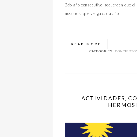
2do año consecutivo, recuerden que el 
nosotros, que venga cada año.
READ MORE
CATEGORIES:
CONCIERTO
ACTIVIDADES, C
HERMOSI