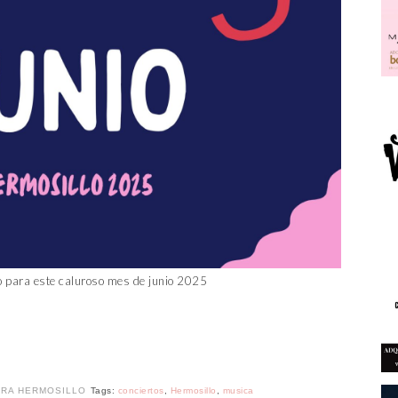
 para este caluroso mes de junio 2025
RA HERMOSILLO
Tags:
conciertos
,
Hermosillo
,
musica