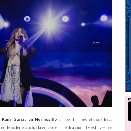
e
Kany García en Hermosillo
y ¡¡por fin llegó el día!! Esta
r de poder escucharla en vivo en nuestra ciudad y esta vez por