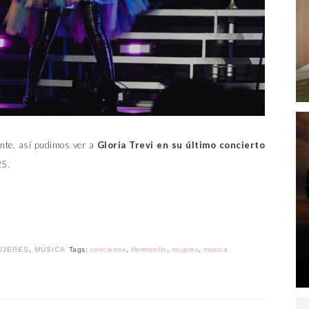
rente, así pudimos ver a
Gloria Trevi en su último concierto
25.
UJERES
,
MÚSICA
Tags:
conciertos
,
Hermosillo
,
mujeres
,
musica