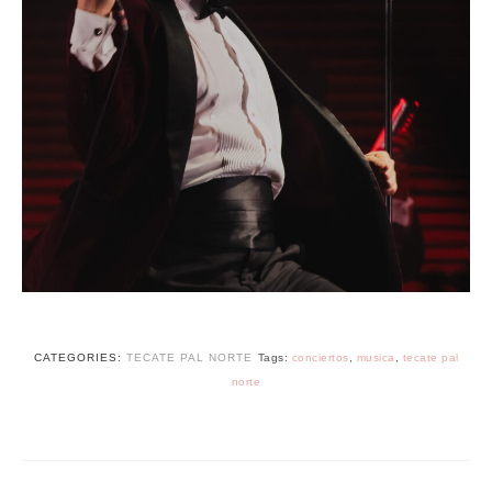
CATEGORIES:
TECATE PAL NORTE
Tags:
conciertos
,
musica
,
tecate pal
norte