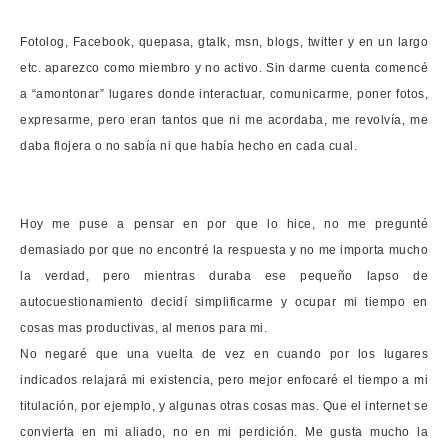
Fotolog
, F
acebook
,
quepasa
,
gtalk
,
msn
, blogs,
twitter
y en un largo
etc.
aparezco
como miembro y no activo. Sin darme cuenta
comencé
a “amontonar” lugares donde interactuar, comunicarme, poner fotos,
expresarme, pero eran tantos que ni me acordaba, me
revolvía
, me
daba flojera o no sabía ni que
había
hecho en cada cual.
Hoy me puse a pensar en por que lo
hice
, no me pregunté
demasiado por que no encontré la respuesta y no me importa mucho
la verdad, pero mientras duraba ese pequeño lapso de
autocuestionamiento
decidí simplificarme y ocupar mi tiempo en
cosas mas productivas, al menos para mi.
No negaré que una vuelta de vez en cuando por los lugares
indicados relajará mi existencia, pero mejor enfocaré el tiempo a mi
titulación, por ejemplo, y algunas otras cosas mas. Que el
internet
se
convierta en mi aliado, no en mi perdición. Me gusta mucho la