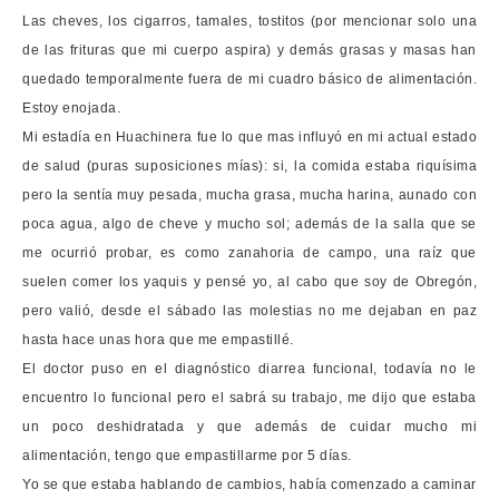
Las cheves, los cigarros, tamales, tostitos (por mencionar solo una
de las frituras que mi cuerpo aspira) y demás grasas y masas han
quedado temporalmente fuera de mi cuadro básico de alimentación.
Estoy enojada.
Mi estadía en Huachinera fue lo que mas influyó en mi actual estado
de salud (puras suposiciones mías): si, la comida estaba riquísima
pero la sentía muy pesada, mucha grasa, mucha harina, aunado con
poca agua, algo de cheve y mucho sol; además de la salla que se
me ocurrió probar, es como zanahoria de campo, una raíz que
suelen comer los yaquis y pensé yo, al cabo que soy de Obregón,
pero valió, desde el sábado las molestias no me dejaban en paz
hasta hace unas hora que me empastillé.
El doctor puso en el diagnóstico diarrea funcional, todavía no le
encuentro lo funcional pero el sabrá su trabajo, me dijo que estaba
un poco deshidratada y que además de cuidar mucho mi
alimentación, tengo que empastillarme por 5 días.
Yo se que estaba hablando de cambios, había comenzado a caminar