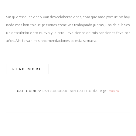
Sin querer queriendo, van dos colaboraciones, cosa que amo porque no hay
nada más bonito que personas creativas trabajando juntas, una de ellas es
un descubrimiento nuevo y la otra lleva siendo de mis canciones favs por
años. Ahí te van mis recomendaciones de esta semana.
READ MORE
CATEGORIES:
PA'ESCUCHAR
,
SIN CATEGORÍA
Tags:
musica