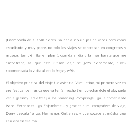
¡Enamorada de CDMX plebes! Ya había ido un par de veces pero como
estudiante y muy pobre, no solo los viajes se centraban en congresos y
museos, también iba en plan 1 comida al día y la más barata que me
encontraba, así que este último viaje se gozó plenamente, 100%
recomendada la visita al estilo
trophy wife
.
El objetivo principal del viaje fue asistir al Vive Latino, mi primera vez en
ese festival de música que ya tenía mucho tiempo echándole el ojo; pude
ver a ¡¡Lenny Kravitz!!! ¡¡a los Smashing Pompkings!! ¡¡a la comediante
Isabel Fernandez!! ¡¡a Enjambree!!! y gracias a mi compañera de viaje,
Dany, descubrí a Los Hermanos Gutierrez, y que gozadera, música que
resuena en el alma.