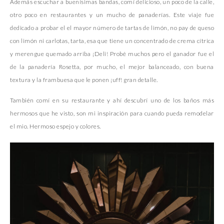
Además escuchar a buenísimas bandas, comí delicioso, un poco de la calle,
otro poco en restaurantes y un mucho de panaderías. Este viaje fue
dedicado a probar el el mayor número de tartas de limón, no pay de queso
con limón ni carlotas, tarta, esa que tiene un concentrado de crema cítrica
y merengue quemado arriba ¡Deli! Probé muchos pero el ganador fue el
de la panadería Rosetta, por mucho, el mejor balanceado, con buena
textura y la frambuesa que le ponen ¡uff! gran detalle.
También comí en su restaurante y ahí descubrí uno de los baños más
hermosos que he visto, son mi inspiración para cuando pueda remodelar
el mio. Hermoso espejo y colores.