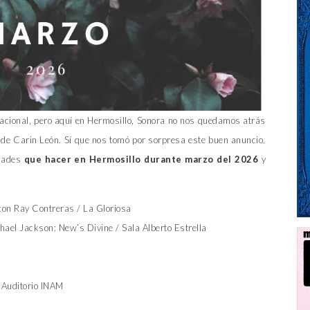
nacional, pero aquí en Hermosillo, Sonora no nos quedamos atrás
 de Carin León. Sí que nos tomó por sorpresa este buen anuncio.
idades
que hacer en Hermosillo durante marzo del 2026
y
on Ray Contreras / La Gloriosa
chael Jackson: New’s Divine / Sala Alberto Estrella
/ Auditorio INAM