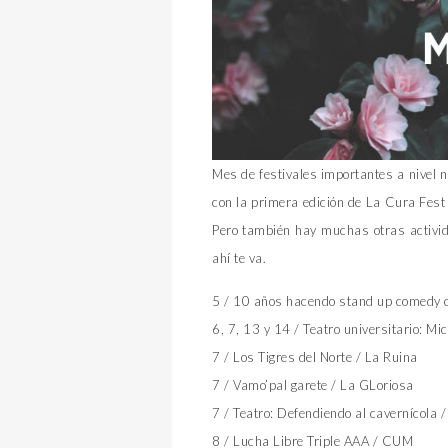
Mes de festivales importantes a nivel 
con la primera edición de La Cura Fest
Pero también hay muchas otras activ
ahí te va.
5 / 10 años hacendo stand up comedy c
6, 7, 13 y 14 / Teatro universitario: Mi
7 / Los Tigres del Norte / La Ruina
7 / Vamo’pal garete / La GLoriosa
7 / Teatro: Defendiendo al cavernícola 
8 / Lucha Libre Triple AAA / CUM