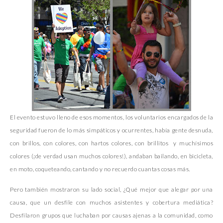
El evento estuvo lleno de esos momentos, los voluntarios encargados de la
seguridad fueron de lo más simpáticos y ocurrentes, había gente desnuda,
con brillos, con colores, con hartos colores, con brillitos y muchísimos
colores (¡de verdad usan muchos colores!), andaban bailando, en bicicleta,
en moto, coqueteando, cantando y no recuerdo cuantas cosas más.
Pero también mostraron su lado social, ¿Qué mejor que alegar por una
causa, que un desfile con muchos asistentes y cobertura mediática?
Desfilaron grupos que luchaban por causas ajenas a la comunidad, como