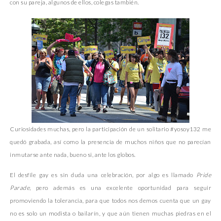
con su pareja, algunos de ellos, colegas también.
Curiosidades muchas, pero la participación de un solitario #yosoy132 me
quedó grabada, así como la presencia de muchos niños que no parecían
inmutarse ante nada, bueno si, ante los globos.
El desfile gay es sin duda una celebración, por algo es llamado
Pride
Parade
, pero además es una excelente oportunidad para seguir
promoviendo la tolerancia, para que todos nos demos cuenta que un gay
no es solo un modista o bailarín, y que aún tienen muchas piedras en el