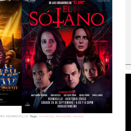
RA HERMOSILLO
Tags:
conciertos
,
Hermosillo
,
musica