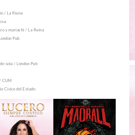
io / La Riuna
iosa
ico y mariachi / La Ruina
 London Pub
do sola / London Pub
a / CUM
io Cívico del Estado