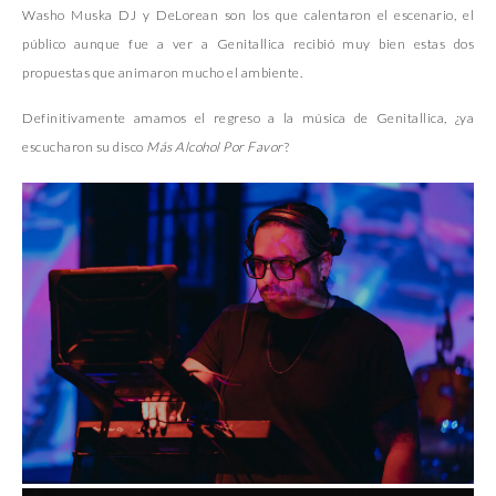
Washo Muska DJ y DeLorean son los que calentaron el escenario, el
público aunque fue a ver a Genitallica recibió muy bien estas dos
propuestas que animaron mucho el ambiente.
Definitivamente amamos el regreso a la música de Genitallica, ¿ya
escucharon su disco
Más Alcohol Por Favor
?