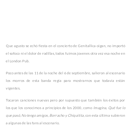
Que agusto se echó fiesta en el concierto de Genitallica oigan, no importó
el sofoco ni el dolor de rodillas, todos fuimos jovenes otra vez esa noche en
el London Pub.
Poco antes de las 11 de la noche del 6 de septiembre, salieron al escenario
los morros de esta banda regia para mostrarnos que todavía están
vigentes.
Tocaron canciones nuevas pero por supuesto que también los éxitos por
los que los conocimos a principios de los 2000, como
Imagina, Qué fue lo
que pasó, No tengo amigos, Borracho y Chiquitita
, con esta última subieron
a algunas de las fans al escenario.