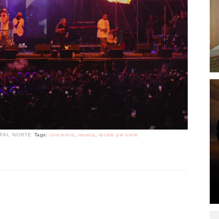
PAL NORTE
Tags:
conciertos
,
musica
,
tecate pal norte